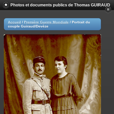
Photos et documents publics de Thomas GUIRAUD
Accueil
/
Première Guerre Mondiale
/
Portrait du
couple Guiraud/Devèze