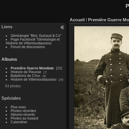
P
Accueil
/
Première Guerre Mo
Liens
Généalogie "Blot, Guiraud & Co"
Page Facebook "Généalogie et
Histoire de Villemoustaussou
Forum de discussions
Albums
Première Guerre Mondiale
20
Histoire de Pieusse
7
Bataillons de Choc
8
Histoire de Villemoustaussou
28
63 photos
Spéciales
Plus vues
Photos récentes
Albums récents
Photos au hasard
Calendrier