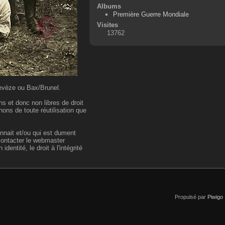
Albums
Première Guerre Mondiale
Visites
13762
Devèze ou Bax/Brunel.
 et donc non libres de droit
ns de toute réutilisation que
nnait et/ou qui est dument
 contacter le webmaster
entité, le droit à l'intégrité
Propulsé par
Piwigo