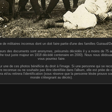
e de militaires inconnus dont un doit faire partie d'une des familles Guiraud/
auteurs des documents sont anonymes, présumés décédés il y a moins de 75 ans
phe tout juste majeur en 1918 décédé centenaire en 2000). Nous nous dédouano
vous pourriez faire.
 une de ces photos bénéficie du droit à l'image. Si une personne qui se reco
tre reconnue ou ne souhaite pas être identifiée dans l'album, elle est priée de
et/ou retirera l'identification (sous réserve que la personne lésée prouve son id
morale s'éteignant au décès).